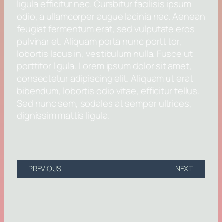
ligula efficitur nec. Curabitur facilisis ipsum
odio, a ullamcorper augue lacinia nec. Aenean
feugiat fermentum erat, sed vulputate eros
pulvinar et. Aliquam porta nunc porttitor,
lobortis lacus in, vestibulum nulla. Fusce ut
porttitor ligula. Lorem ipsum dolor sit amet,
consectetur adipiscing elit. Aliquam ut erat
bibendum, lobortis odio vitae, efficitur tellus.
Sed nunc sem, sodales at semper ultrices,
dignissim mattis ligula.
PREVIOUS
NEXT