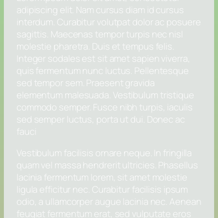
adipiscing elit. Nam cursus diam id cursus
interdum. Curabitur volutpat dolor ac posuere
sagittis. Maecenas tempor turpis nec nisl
molestie pharetra. Duis et tempus felis.
Integer sodales est sit amet sapien viverra,
quis fermentum nunc luctus. Pellentesque
sed tempor sem. Praesent gravida
elementum malesuada. Vestibulum tristique
commodo semper. Fusce nibh turpis, iaculis
sed semper luctus, porta ut dui. Donec ac
fauci
Vestibulum facilisis ornare neque. In fringilla
quam vel massa hendrerit ultricies. Phasellus
lacinia fermentum lorem, sit amet molestie
ligula efficitur nec. Curabitur facilisis ipsum
odio, a ullamcorper augue lacinia nec. Aenean
feugiat fermentum erat, sed vulputate eros