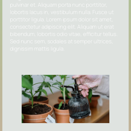
pulvinar et. Aliquam porta nunc porttitor,
lobortis lacus in, vestibulum nulla. Fusce ut
porttitor ligula. Lorem ipsum dolor sit amet,
consectetur adipiscing elit. Aliquam ut erat
bibendum, lobortis odio vitae, efficitur tellus.
Sed nunc sem, sodales at semper ultrices,
dignissim mattis ligula.